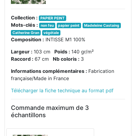
Collection :
PAPIER PEINT
Mots-clés :
non feu
papier peint
Madeleine Castaing
Catherine Gran
végétale
Composition :
INTISSE M1 100%
Largeur :
103 cm
Poids :
140 gr/m²
Raccord :
67 cm
Nb coloris :
3
Informations complémentaires :
Fabrication
française/Made in France
Télécharger la fiche technique au format pdf
Commande maximum de 3
échantillons