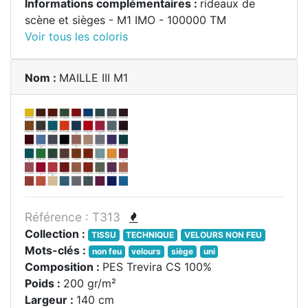
Informations complémentaires :
rideaux de
scène et sièges - M1 IMO - 100000 TM
Voir tous les coloris
Nom :
MAILLE III M1
Référence : T313
Collection :
TISSU
TECHNIQUE
VELOURS NON FEU
Mots-clés :
non feu
velours
siège
uni
Composition :
PES Trevira CS 100%
Poids :
200 gr/m²
Largeur :
140 cm