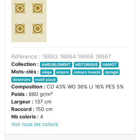
Référence : 18663 18664 18666 18667
Collection :
AMEUBLEMENT
HISTORIQUE
HAMOT
Mots-clés :
siège
empire
velours bouclé
épinglé
directoire
motif placé
Composition :
CO 43% WO 36% LI 16% PES 5%
Poids :
880 gr/m²
Largeur :
137 cm
Raccord :
150 cm
Nb coloris :
4
Voir tous les coloris