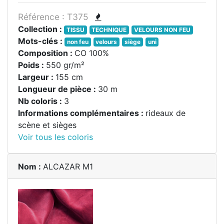
Référence : T375
Collection :
TISSU
TECHNIQUE
VELOURS NON FEU
Mots-clés :
non feu
velours
siège
uni
Composition :
CO 100%
Poids :
550 gr/m²
Largeur :
155 cm
Longueur de pièce :
30 m
Nb coloris :
3
Informations complémentaires :
rideaux de
scène et sièges
Voir tous les coloris
Nom :
ALCAZAR M1