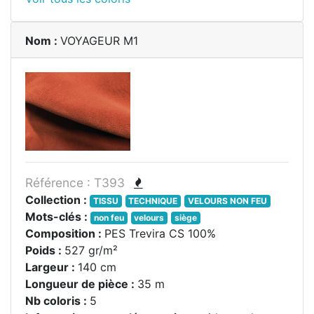
Nom :
VOYAGEUR M1
Référence : T393
Collection :
TISSU
TECHNIQUE
VELOURS NON FEU
Mots-clés :
non feu
velours
siège
Composition :
PES Trevira CS 100%
Poids :
527 gr/m²
Largeur :
140 cm
Longueur de pièce :
35 m
Nb coloris :
5