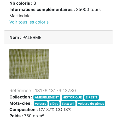
Nb coloris :
3
Informations complémentaires :
35000 tours
Martindale
Voir tous les coloris
Nom :
PALERME
Référence : 13176 13179 13780
Collection :
AMEUBLEMENT
HISTORIQUE
E.PETIT
Mots-clés :
velours
siège
faux uni
velours de gênes
Composition :
CV 87% CO 13%
Poids :
750 gr/m²