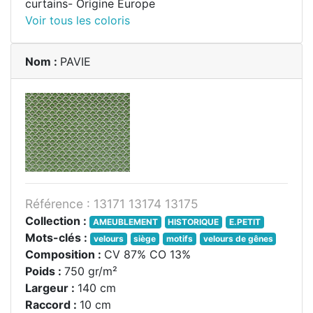
curtains- Origine Europe
Voir tous les coloris
Nom :
PAVIE
Référence : 13171 13174 13175
Collection :
AMEUBLEMENT
HISTORIQUE
E.PETIT
Mots-clés :
velours
siège
motifs
velours de gênes
Composition :
CV 87% CO 13%
Poids :
750 gr/m²
Largeur :
140 cm
Raccord :
10 cm