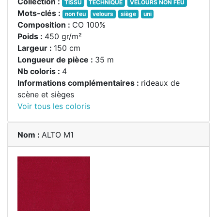
Collection :
TISSU
TECHNIQUE
VELOURS NON FEU
Mots-clés :
non feu
velours
siège
uni
Composition :
CO 100%
Poids :
450 gr/m²
Largeur :
150 cm
Longueur de pièce :
35 m
Nb coloris :
4
Informations complémentaires :
rideaux de
scène et sièges
Voir tous les coloris
Nom :
ALTO M1