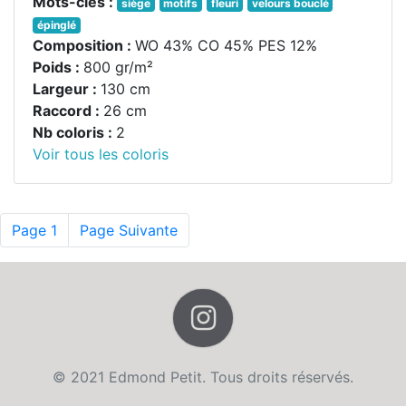
Mots-clés :
siège
motifs
fleuri
velours bouclé
épinglé
Composition :
WO 43% CO 45% PES 12%
Poids :
800 gr/m²
Largeur :
130 cm
Raccord :
26 cm
Nb coloris :
2
Voir tous les coloris
Page 1
Page Suivante
© 2021 Edmond Petit. Tous droits réservés.