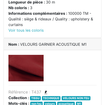
Longueur de pièce :
30 m
Nb coloris :
3
Informations complémentaires :
100000 TM -
Qualité : siège & rideaux / Quality : upholstery &
curtains
Voir tous les coloris
Nom :
VELOURS GARNIER ACOUSTIQUE M1
Référence : T437
Collection :
TISSU
TECHNIQUE
VELOURS NON FEU
Mots-clés :
non feu
velours
acoustique
M1