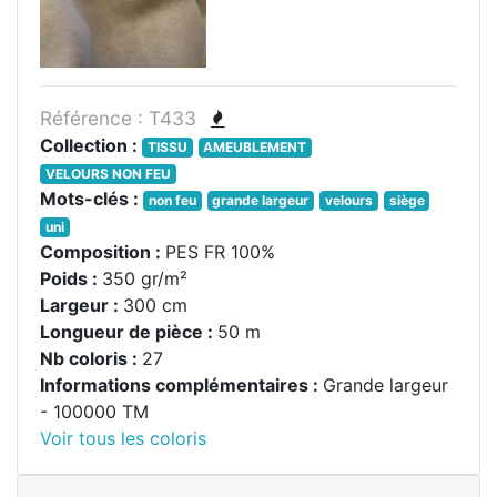
Référence : T433
Collection :
TISSU
AMEUBLEMENT
VELOURS NON FEU
Mots-clés :
non feu
grande largeur
velours
siège
uni
Composition :
PES FR 100%
Poids :
350 gr/m²
Largeur :
300 cm
Longueur de pièce :
50 m
Nb coloris :
27
Informations complémentaires :
Grande largeur
- 100000 TM
Voir tous les coloris