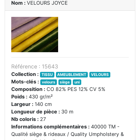
Nom :
VELOURS JOYCE
Référence : 15643
Collection :
TISSU
AMEUBLEMENT
VELOURS
Mots-clés :
velours
siège
uni
Composition :
CO 82% PES 12% CV 5%
Poids :
430 gr/m²
Largeur :
140 cm
Longueur de pièce :
30 m
Nb coloris :
27
Informations complémentaires :
40000 TM -
Qualité siège & rideaux / Quality Umpholstery &