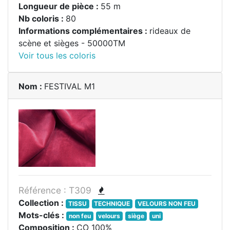
Longueur de pièce :
55 m
Nb coloris :
80
Informations complémentaires :
rideaux de
scène et sièges - 50000TM
Voir tous les coloris
Nom :
FESTIVAL M1
Référence : T309
Collection :
TISSU
TECHNIQUE
VELOURS NON FEU
Mots-clés :
non feu
velours
siège
uni
Composition :
CO 100%