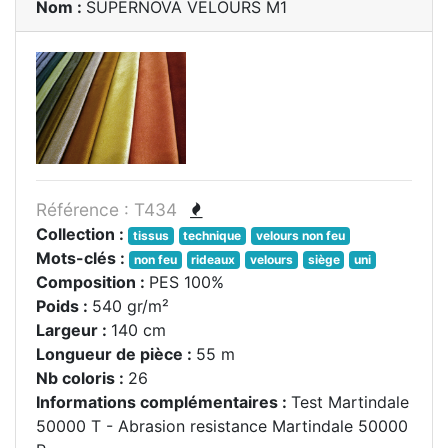
Nom :
SUPERNOVA VELOURS M1
Référence : T434
Collection :
tissus
technique
velours non feu
Mots-clés :
non feu
rideaux
velours
siège
uni
Composition :
PES 100%
Poids :
540 gr/m²
Largeur :
140 cm
Longueur de pièce :
55 m
Nb coloris :
26
Informations complémentaires :
Test Martindale
50000 T - Abrasion resistance Martindale 50000