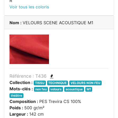
R
Voir tous les coloris
Nom :
VELOURS SCENE ACOUSTIQUE M1
Référence : T436
Collection :
TISSU
TECHNIQUE
VELOURS NON FEU
Mots-clés :
non feu
velours
acoustique
M1
théâtre
Composition :
PES Trevira CS 100%
Poids :
500 gr/m²
Largeur :
142 cm