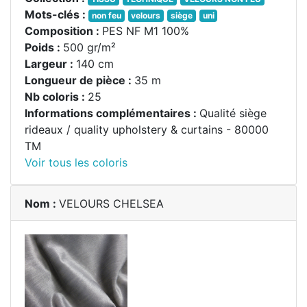
Mots-clés :
non feu
velours
siège
uni
Composition :
PES NF M1 100%
Poids :
500 gr/m²
Largeur :
140 cm
Longueur de pièce :
35 m
Nb coloris :
25
Informations complémentaires :
Qualité siège
rideaux / quality upholstery & curtains - 80000
TM
Voir tous les coloris
Nom :
VELOURS CHELSEA