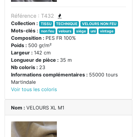
Référence : T432
Collection :
TISSU
TECHNIQUE
VELOURS NON FEU
Mots-clés :
non feu
velours
siège
uni
vintage
Composition :
PES FR 100%
Poids :
500 gr/m²
Largeur :
142 cm
Longueur de pièce :
35 m
Nb coloris :
23
Informations complémentaires :
55000 tours
Martindale
Voir tous les coloris
Nom :
VELOURS XL M1