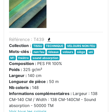
Référence : T439
Collection :
TISSU
TECHNIQUE
VELOURS NON FEU
Mots-clés :
non feu
rideaux
velours
siège
uni
M1
théâtre
sound absorption
Composition :
PES FR 100%
Poids :
325 gr/m²
Largeur :
140 cm
Longueur de pièce :
50 m
Nb coloris :
148
Informations complémentaires :
Largeur : 138
CM-140 CM / Width : 138 CM-140CM - Sound
absorption - 50000 TM
Voir tous les coloris