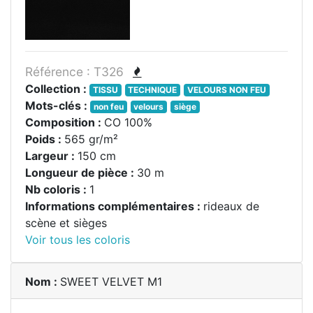
Référence : T326
Collection :
TISSU
TECHNIQUE
VELOURS NON FEU
Mots-clés :
non feu
velours
siège
Composition :
CO 100%
Poids :
565 gr/m²
Largeur :
150 cm
Longueur de pièce :
30 m
Nb coloris :
1
Informations complémentaires :
rideaux de
scène et sièges
Voir tous les coloris
Nom :
SWEET VELVET M1