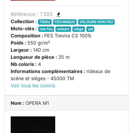
Référence : T395
Collection :
TISSU
TECHNIQUE
VELOURS NON FEU
Mots-clés :
non feu
velours
siège
uni
Composition :
PES Trevira CS 100%
Poids :
550 gr/m²
Largeur :
140 cm
Longueur de pièce :
35 m
Nb coloris :
4
Informations complémentaires :
rideaux de
scène et sièges - 45000 TM
Voir tous les coloris
Nom :
OPERA M1