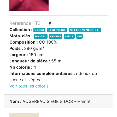
Référence : T311
Collection :
TISSU
TECHNIQUE
VELOURS NON FEU
Mots-clés :
non feu
velours
siège
uni
Composition :
CO 100%
Poids :
390 gr/m²
Largeur :
150 cm
Longueur de pièce :
55 m
Nb coloris :
4
Informations complémentaires :
rideaux de
scène et sièges
Voir tous les coloris
Nom :
AUGEREAU SIEGE & DOS - Hamot