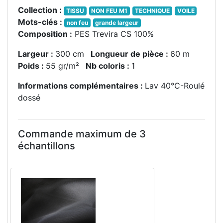
Collection :
TISSU
NON FEU M1
TECHNIQUE
VOILE
Mots-clés :
non feu
grande largeur
Composition :
PES Trevira CS 100%
Largeur :
300 cm
Longueur de pièce :
60 m
Poids :
55 gr/m²
Nb coloris :
1
Informations complémentaires :
Lav 40°C-Roulé
dossé
Commande maximum de 3
échantillons