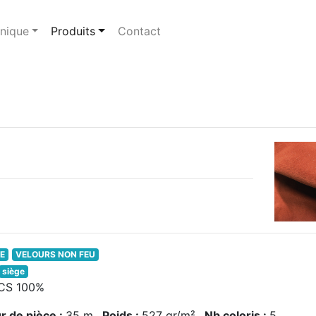
énique
Produits
Contact
E
VELOURS NON FEU
siège
 CS 100%
r de pièce :
35 m
Poids :
527 gr/m²
Nb coloris :
5