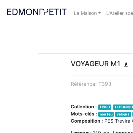
La Maison
L'Atelier sc
VOYAGEUR M1
Référence: T393
Collection :
TISSU
TECHNIQU
Mots-clés :
non feu
velours
Composition :
PES Trevira
Largeur :
140 cm
Longueu