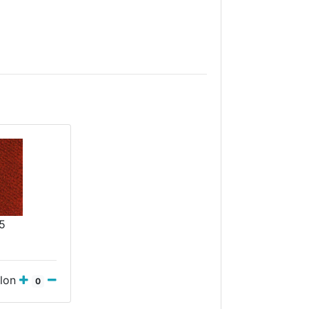
5
llon
0