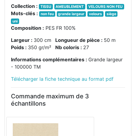
Collection :
TISSU
AMEUBLEMENT
VELOURS NON FEU
Mots-clés :
non feu
grande largeur
velours
siège
uni
Composition :
PES FR 100%
Largeur :
300 cm
Longueur de pièce :
50 m
Poids :
350 gr/m²
Nb coloris :
27
Informations complémentaires :
Grande largeur
- 100000 TM
Télécharger la fiche technique au format pdf
Commande maximum de 3
échantillons