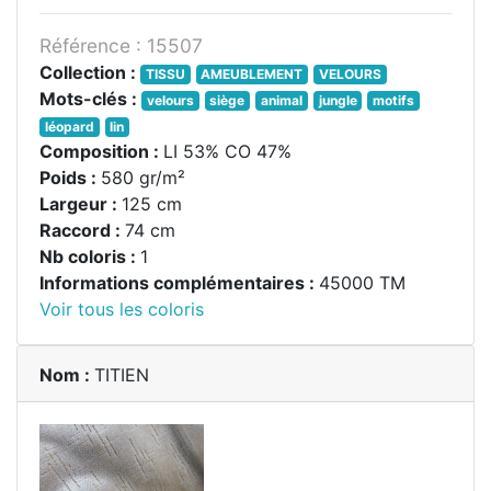
Référence : 15507
Collection :
TISSU
AMEUBLEMENT
VELOURS
Mots-clés :
velours
siège
animal
jungle
motifs
léopard
lin
Composition :
LI 53% CO 47%
Poids :
580 gr/m²
Largeur :
125 cm
Raccord :
74 cm
Nb coloris :
1
Informations complémentaires :
45000 TM
Voir tous les coloris
Nom :
TITIEN