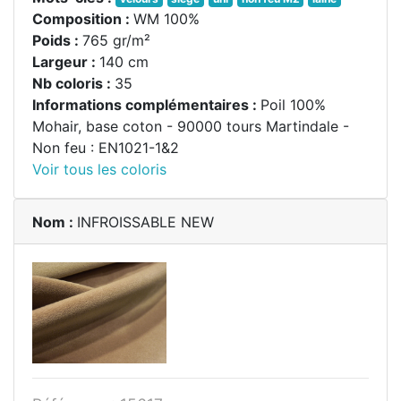
Composition :
WM 100%
Poids :
765 gr/m²
Largeur :
140 cm
Nb coloris :
35
Informations complémentaires :
Poil 100%
Mohair, base coton - 90000 tours Martindale -
Non feu : EN1021-1&2
Voir tous les coloris
Nom :
INFROISSABLE NEW