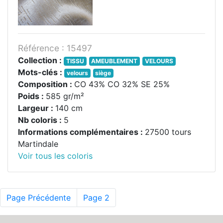
Référence : 15497
Collection :
TISSU
AMEUBLEMENT
VELOURS
Mots-clés :
velours
siège
Composition :
CO 43% CO 32% SE 25%
Poids :
585 gr/m²
Largeur :
140 cm
Nb coloris :
5
Informations complémentaires :
27500 tours
Martindale
Voir tous les coloris
Page Précédente
Page 2