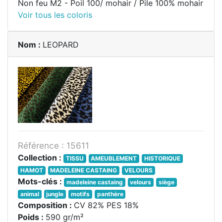
Non feu M2 - Poil 100/ mohair / Pile 100% mohair
Voir tous les coloris
Nom :
LEOPARD
Référence : 15611
Collection :
TISSU
AMEUBLEMENT
HISTORIQUE
HAMOT
MADELEINE CASTAING
VELOURS
Mots-clés :
madeleine castaing
velours
siège
animal
jungle
motifs
panthère
Composition :
CV 82% PES 18%
Poids :
590 gr/m²