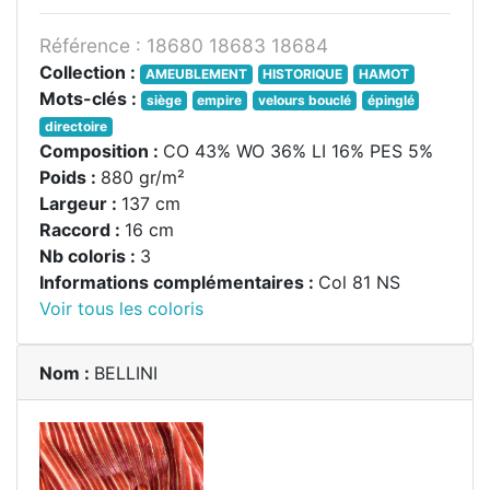
Référence : 18680 18683 18684
Collection :
AMEUBLEMENT
HISTORIQUE
HAMOT
Mots-clés :
siège
empire
velours bouclé
épinglé
directoire
Composition :
CO 43% WO 36% LI 16% PES 5%
Poids :
880 gr/m²
Largeur :
137 cm
Raccord :
16 cm
Nb coloris :
3
Informations complémentaires :
Col 81 NS
Voir tous les coloris
Nom :
BELLINI