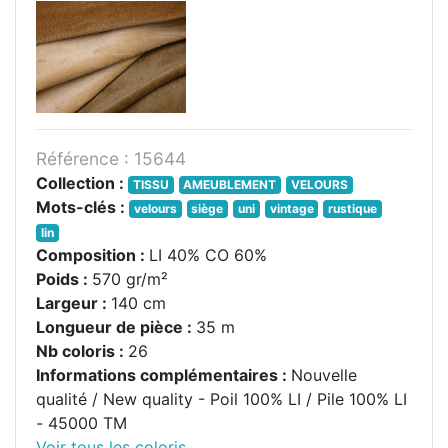
Référence : 15644
Collection :
TISSU
AMEUBLEMENT
VELOURS
Mots-clés :
velours
siège
uni
vintage
rustique
lin
Composition :
LI 40% CO 60%
Poids :
570 gr/m²
Largeur :
140 cm
Longueur de pièce :
35 m
Nb coloris :
26
Informations complémentaires :
Nouvelle
qualité / New quality - Poil 100% LI / Pile 100% LI
- 45000 TM
Voir tous les coloris