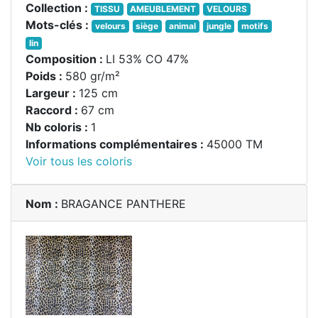
Collection :
TISSU
AMEUBLEMENT
VELOURS
Mots-clés :
velours
siège
animal
jungle
motifs
lin
Composition :
LI 53% CO 47%
Poids :
580 gr/m²
Largeur :
125 cm
Raccord :
67 cm
Nb coloris :
1
Informations complémentaires :
45000 TM
Voir tous les coloris
Nom :
BRAGANCE PANTHERE