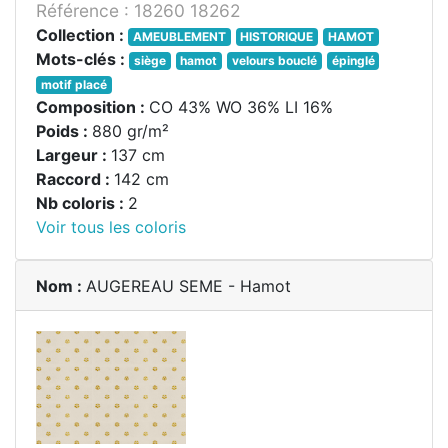
Référence : 18260 18262
Collection :
AMEUBLEMENT
HISTORIQUE
HAMOT
Mots-clés :
siège
hamot
velours bouclé
épinglé
motif placé
Composition :
CO 43% WO 36% LI 16%
Poids :
880 gr/m²
Largeur :
137 cm
Raccord :
142 cm
Nb coloris :
2
Voir tous les coloris
Nom :
AUGEREAU SEME - Hamot