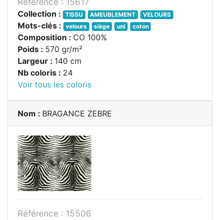
Référence : 15617
Collection :
TISSU
AMEUBLEMENT
VELOURS
Mots-clés :
velours
siège
uni
coton
Composition :
CO 100%
Poids :
570 gr/m²
Largeur :
140 cm
Nb coloris :
24
Voir tous les coloris
Nom :
BRAGANCE ZEBRE
Référence : 15506