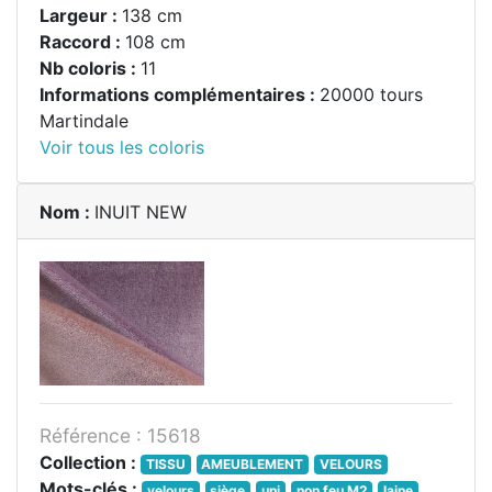
Largeur :
138 cm
Raccord :
108 cm
Nb coloris :
11
Informations complémentaires :
20000 tours
Martindale
Voir tous les coloris
Nom :
INUIT NEW
Référence : 15618
Collection :
TISSU
AMEUBLEMENT
VELOURS
Mots-clés :
velours
siège
uni
non feu M2
laine