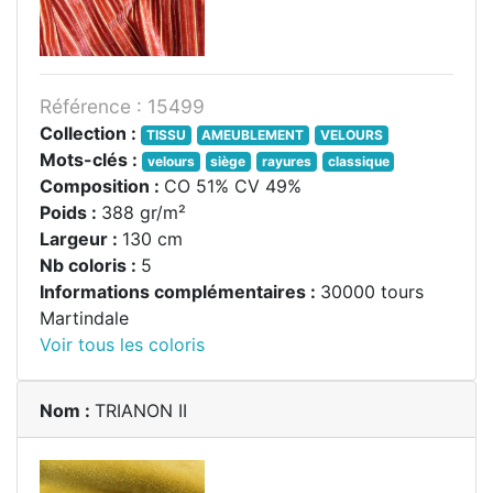
Référence : 15499
Collection :
TISSU
AMEUBLEMENT
VELOURS
Mots-clés :
velours
siège
rayures
classique
Composition :
CO 51% CV 49%
Poids :
388 gr/m²
Largeur :
130 cm
Nb coloris :
5
Informations complémentaires :
30000 tours
Martindale
Voir tous les coloris
Nom :
TRIANON II