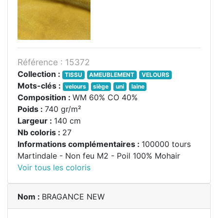
Référence : 15372
Collection :
TISSU
AMEUBLEMENT
VELOURS
Mots-clés :
velours
siège
uni
laine
Composition :
WM 60% CO 40%
Poids :
740 gr/m²
Largeur :
140 cm
Nb coloris :
27
Informations complémentaires :
100000 tours
Martindale - Non feu M2 - Poil 100% Mohair
Voir tous les coloris
Nom :
BRAGANCE NEW