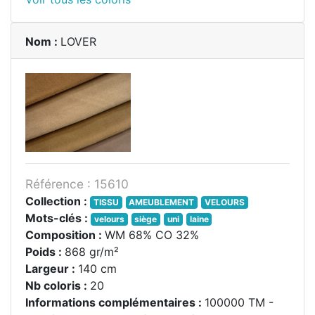
Nom :
LOVER
Référence : 15610
Collection :
TISSU
AMEUBLEMENT
VELOURS
Mots-clés :
velours
siège
uni
laine
Composition :
WM 68% CO 32%
Poids :
868 gr/m²
Largeur :
140 cm
Nb coloris :
20
Informations complémentaires :
100000 TM -